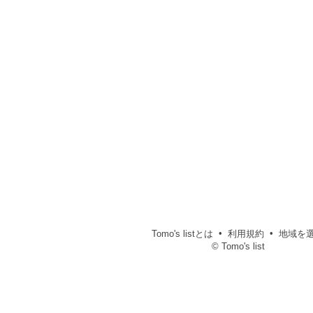
Tomo's listとは
利用規約
地域を
© Tomo's list