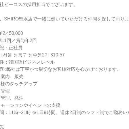
社ビーコスの採用担当でございます。
、SHIRO聖水店で一緒に働いていただける仲間を探しており
 2,450,000
年1回／賞与年2回
態：正社員
: 서울 성동구 성수동2가 310-57
件：韓国語ビジネスレベル
容 :弊社は丁寧かつ親切なお客様対応を心がけております。
品案内、販売
客様のタッチアップ
舗管理
庫管理、発注
ロモーションやイベントの支援
間：11時~21時 ※1日8時間、週休2日制のシフト制でご勤務
先