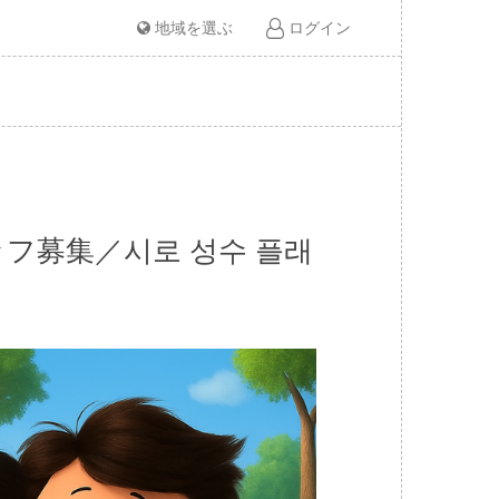
地域を選ぶ
ログイン
タッフ募集／시로 성수 플래