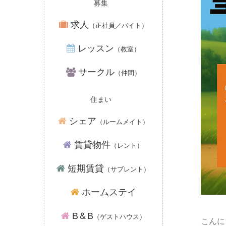
募集
求人
（正社員／バイト）
レッスン
（教室）
サークル
（仲間）
住まい
シェア
（ルームメイト）
賃貸物件
（レント）
短期賃貸
（サブレント）
ホームステイ
B＆B
（ゲストハウス）
こんに