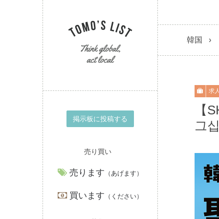
韓国
求
【S
掲示板に投稿する
그십
売り買い
売ります
（あげます）
買います
（ください）