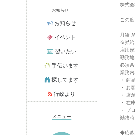
株式会
お知らせ
この度
お知らせ
月給 :₩
イベント
※昇給
雇用形
習いたい
勤務地 
必須条
手伝います
業務内
探してます
・ 商
・ お
行政より
・ 店
・ 在
・ プ
メニュー
勤務時
◆応募