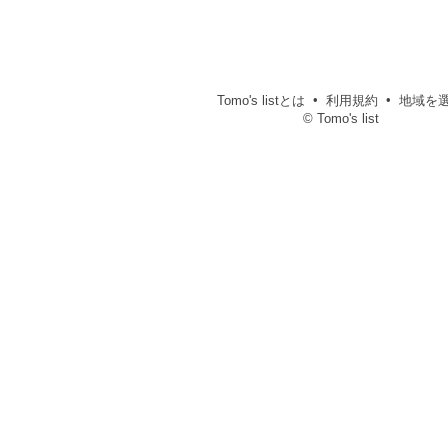
Tomo's listとは
利用規約
地域を
© Tomo's list