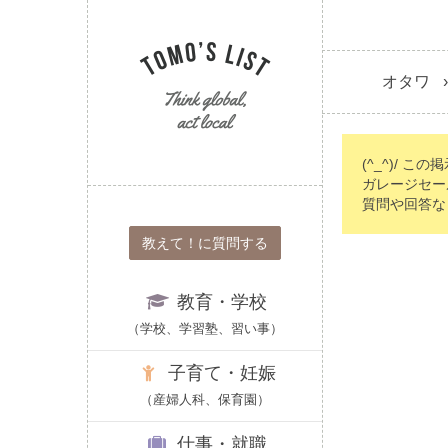
オタワ
(^_^)/ こ
ガレージセー
質問や回答な
教えて！に質問する
教育・学校
（学校、学習塾、習い事）
子育て・妊娠
（産婦人科、保育園）
仕事・就職