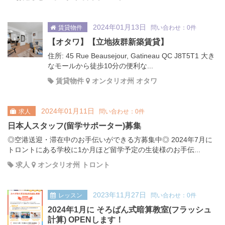
2024年01月13日
賃貸物件
問い合わせ：0件
【オタワ】【立地抜群新築賃貸】
住所: 45 Rue Beausejour, Gatineau QC J8T5T1 大き
なモールから徒歩10分の便利な...
賃貸物件
オンタリオ州 オタワ
2024年01月11日
求人
問い合わせ：0件
日本人スタッフ(留学サポーター)募集
◎空港送迎・滞在中のお手伝いができる方募集中◎ 2024年7月に
トロントにある学校に1か月ほど留学予定の生徒様のお手伝...
求人
オンタリオ州 トロント
2023年11月27日
レッスン
問い合わせ：0件
2024年1月に そろばん式暗算教室(フラッシュ
計算) OPENします！