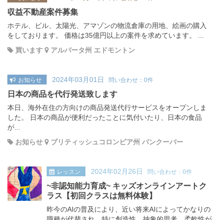
収益不動産案件募集
ホテル、ビル、太陽光、アマゾンの物流倉庫の用地、絵画の購入
をしております。 価格は35億円以上の案件を求めています。 ...
買います
アルバータ州 エドモントン
2024年03月01日
お知らせ
問い合わせ：0件
日本の商品を代行発送致します
本日、海外在住の方向けの商品発送代行サービスをオープンしま
した。 日本の商品が便利だったことに気付いたり、日本の食品
が...
お知らせ
ブリティッシュコロンビア州 バンクーバー
2024年02月26日
レッスン
問い合わせ：0件
~非認知能力育成~ キッズオンラインアートク
ラス【初回クラスは無料体験】
昨今のAIの普及により、近い将来AIによってかなりの
職種が代替され、特に創造性、抽象的思考、柔軟性が