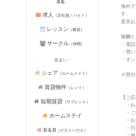
募集
海外て
す。
求人
（正社員／バイト）
是非お
レッスン
（教室）
報酬と
サークル
（仲間）
・電話
・買い
・オン
住まい
シェア
（ルームメイト）
※買付
賃貸物件
（レント）
【ご応
短期賃貸
（サブレント）
・お
・ご
ホームステイ
・お
・日
B＆B
（ゲストハウス）
・他