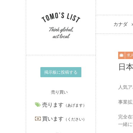
カナダ
求
日
掲示板に投稿する
人気ア
売り買い
事業拡
売ります
（あげます）
完全在
買います
（ください）
一緒に