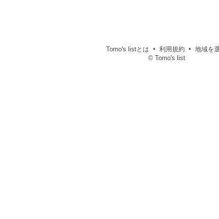
Tomo's listとは
利用規約
地域を
© Tomo's list