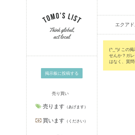
エクアド
(^_^)/ こ
せんか？ガレ
はなく、質問
掲示板に投稿する
売り買い
売ります
（あげます）
買います
（ください）