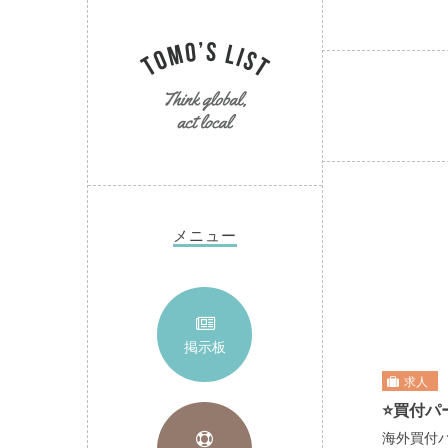
メニュー
掲示板
求人
⭐️買付
海外買付