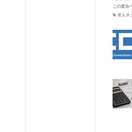
この度当ペ
求人