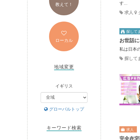
す...
教えて！
求人
探して
ローカル
お世話に
私は日本の
探して
地域変更
イギリス
グローバルトップ
キーワード検索
求人
完全在宅