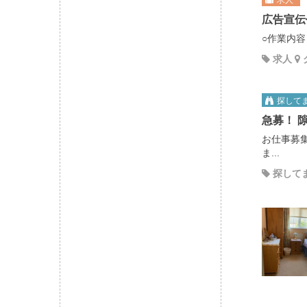
求人
広告宣伝
○作業内容
求人
探して
急募！ 
お仕事募
ま...
探して