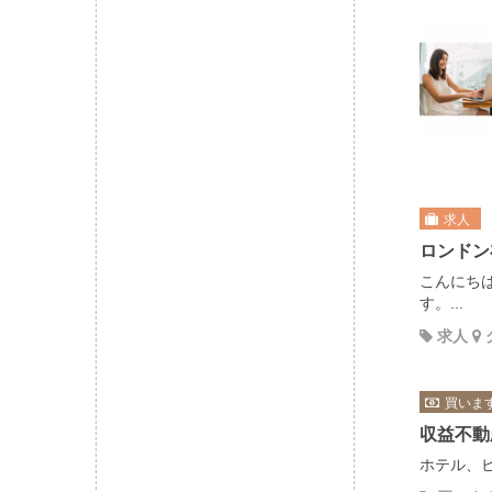
求人
ロンドン
こんにち
す。...
求人
買いま
収益不動
ホテル、ビ