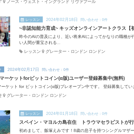
す
ノース・ウェスト・イングランド リヴァプール
2024年02月18日
レッスン
問い合わせ：0件
~非認知能力育成~ キッズオンラインアートクラス【
昨今のAIの普及により、近い将来AIによってかなりの職種
い人間が重宝される...
レッスン
グレーター・ロンドン ロンドン
2024年02月17日
せ
問い合わせ：0件
マーケットforビットコイン(α版)ユーザー登録募集中(無料)
ーケット for ビットコイン(α版)プレオープン中です。 登録募集して
せ
グレーター・ロンドン ロンドン
2024年01月18日
レッスン
問い合わせ：0件
スペイン・マヨルカ島在住 トラウマセラピストが行
初めまして、飯塚えみです！8歳の息子を持つシングルマザー