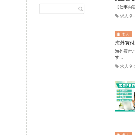
【仕事内容
求人
求人
海外買付
海外買付
す...
求人