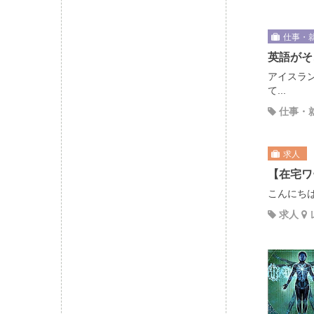
仕事・
英語がそ
アイスラ
て...
仕事・
求人
【在宅ワ
こんにちは
求人