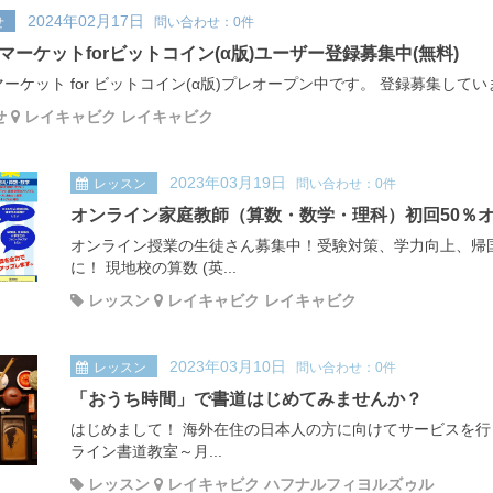
2024年02月17日
せ
問い合わせ：0件
マーケットforビットコイン(α版)ユーザー登録募集中(無料)
ーケット for ビットコイン(α版)プレオープン中です。 登録募集して
せ
レイキャビク レイキャビク
2023年03月19日
レッスン
問い合わせ：0件
オンライン家庭教師（算数・数学・理科）初回50％
オンライン授業の生徒さん募集中！受験対策、学力向上、帰
に！ 現地校の算数 (英...
レッスン
レイキャビク レイキャビク
2023年03月10日
レッスン
問い合わせ：0件
「おうち時間」で書道はじめてみませんか？
はじめまして！ 海外在住の日本人の方に向けてサービスを行
ライン書道教室～月...
レッスン
レイキャビク ハフナルフィヨルズゥル