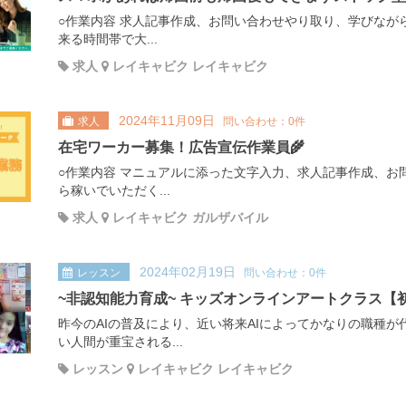
○作業内容 求人記事作成、お問い合わせやり取り、学びなが
来る時間帯で大...
求人
レイキャビク レイキャビク
2024年11月09日
求人
問い合わせ：0件
在宅ワーカー募集！広告宣伝作業員🌾
○作業内容 マニュアルに添った文字入力、求人記事作成、お
ら稼いでいただく...
求人
レイキャビク ガルザバイル
2024年02月19日
レッスン
問い合わせ：0件
~非認知能力育成~ キッズオンラインアートクラス【
昨今のAIの普及により、近い将来AIによってかなりの職種
い人間が重宝される...
レッスン
レイキャビク レイキャビク