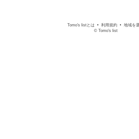
Tomo's listとは
利用規約
地域を
© Tomo's list