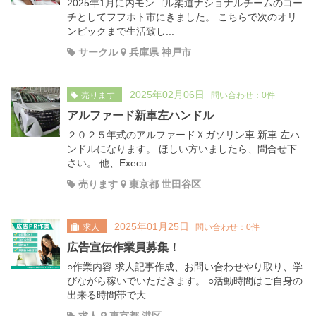
2025年1月に内モンゴル柔道ナショナルチームのコー
チとしてフフホト市にきました。 こちらで次のオリ
ンピックまで生活致し...
サークル
兵庫県 神戸市
2025年02月06日
売ります
問い合わせ：0件
アルファード新車左ハンドル
２０２５年式のアルファードＸガソリン車 新車 左ハ
ンドルになります。 ほしい方いましたら、問合せ下
さい。 他、Execu...
売ります
東京都 世田谷区
2025年01月25日
求人
問い合わせ：0件
広告宣伝作業員募集！
○作業内容 求人記事作成、お問い合わせやり取り、学
びながら稼いでいただきます。 ○活動時間はご自身の
出来る時間帯で大...