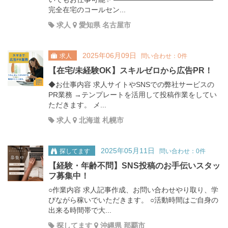
完全在宅のコールセン...
求人
愛知県 名古屋市
2025年06月09日
求人
問い合わせ：0件
【在宅/未経験OK】スキルゼロから広告PR！
◆お仕事内容 求人サイトやSNSでの弊社サービスの
PR業務 →テンプレートを活用して投稿作業をしてい
ただきます。 メ...
求人
北海道 札幌市
2025年05月11日
探してます
問い合わせ：0件
【経験・年齢不問】SNS投稿のお手伝いスタッ
フ募集中！
○作業内容 求人記事作成、お問い合わせやり取り、学
びながら稼いでいただきます。 ○活動時間はご自身の
出来る時間帯で大...
探してます
沖縄県 那覇市