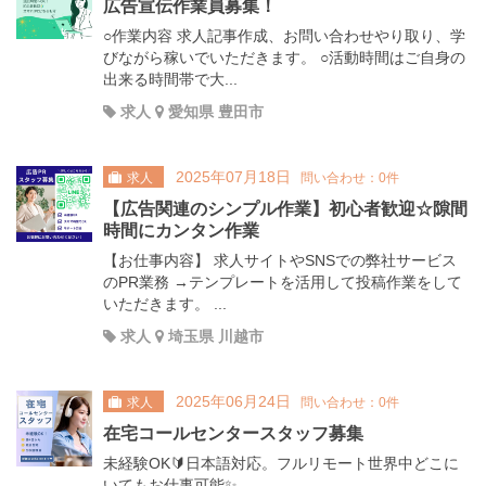
広告宣伝作業員募集！
○作業内容 求人記事作成、お問い合わせやり取り、学
びながら稼いでいただきます。 ○活動時間はご自身の
出来る時間帯で大...
求人
愛知県 豊田市
2025年07月18日
求人
問い合わせ：0件
【広告関連のシンプル作業】初心者歓迎☆隙間
時間にカンタン作業
【お仕事内容】 求人サイトやSNSでの弊社サービス
のPR業務 →テンプレートを活用して投稿作業をして
いただきます。 ...
求人
埼玉県 川越市
2025年06月24日
求人
問い合わせ：0件
在宅コールセンタースタッフ募集
未経験OK🔰日本語対応。フルリモート世界中どこに
いてもお仕事可能✨ ——————————————