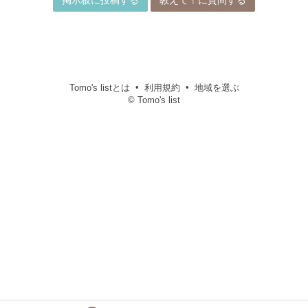
掲示板に投稿する
教えて！に質問する
Tomo's listとは
利用規約
地域を選ぶ
© Tomo's list