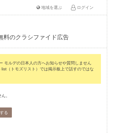
地域を選ぶ
ログイン
ど無料のクラシファイド広告
ー モルデの日本人の方へお知らせや質問しません
list（トモズリスト）では掲示板上で話すのではな
せん。
する