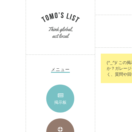
(^_^)/ こ
か？ガレージ
メニュー
く、質問や回
掲示板