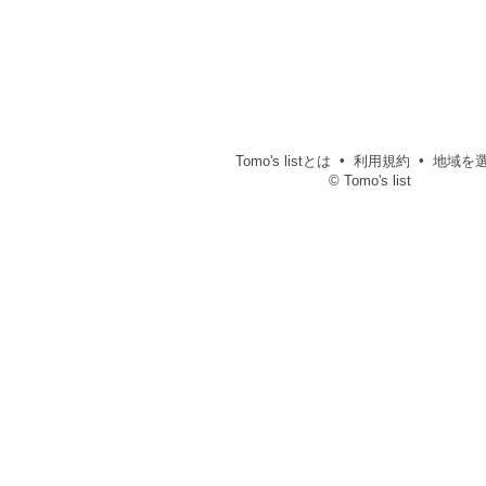
Tomo's listとは
利用規約
地域を
© Tomo's list