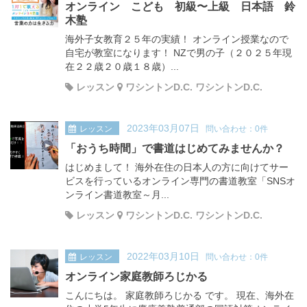
オンライン こども 初級〜上級 日本語 鈴
木塾
海外子女教育２５年の実績！ オンライン授業なので
自宅が教室になります！ NZで男の子（２０２５年現
在２２歳２０歳１８歳）...
レッスン
ワシントンD.C. ワシントンD.C.
2023年03月07日
レッスン
問い合わせ：0件
「おうち時間」で書道はじめてみませんか？
はじめまして！ 海外在住の日本人の方に向けてサー
ビスを行っているオンライン専門の書道教室「SNSオ
ンライン書道教室～月...
レッスン
ワシントンD.C. ワシントンD.C.
2022年03月10日
レッスン
問い合わせ：0件
オンライン家庭教師ろじかる
こんにちは。 家庭教師ろじかる です。 現在、海外在