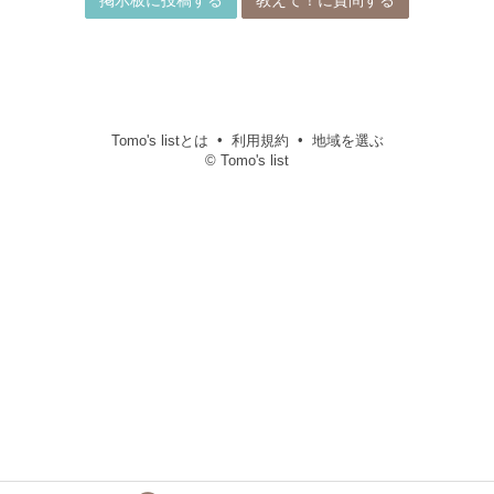
掲示板に投稿する
教えて！に質問する
Tomo's listとは
利用規約
地域を選ぶ
© Tomo's list