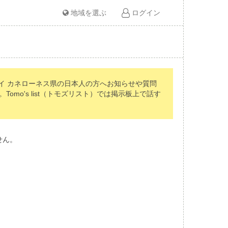
地域を選ぶ
ログイン
イ カネローネス県の日本人の方へお知らせや質問
o's list（トモズリスト）では掲示板上で話す
せん。