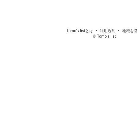
Tomo's listとは
利用規約
地域を
© Tomo's list