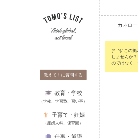
カネロー
(^_^)/ こ
しませんか？
のではなく、
教えて！に質問する
教育・学校
（学校、学習塾、習い事）
子育て・妊娠
（産婦人科、保育園）
仕事・就職