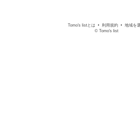
Tomo's listとは
利用規約
地域を
© Tomo's list