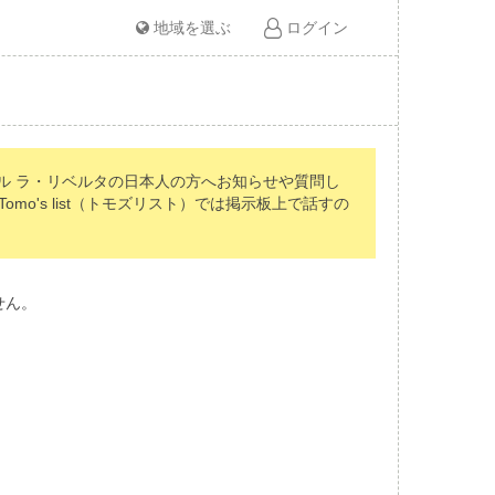
地域を選ぶ
ログイン
ル ラ・リベルタの日本人の方へお知らせや質問し
's list（トモズリスト）では掲示板上で話すの
せん。