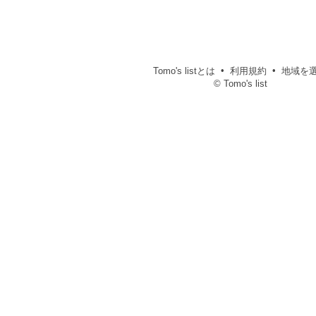
Tomo's listとは
利用規約
地域を
© Tomo's list