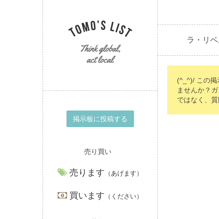
ラ・リベ
(^_^)/ こ
ませんか？ガ
ではなく、質
掲示板に投稿する
売り買い
売ります
（あげます）
買います
（ください）