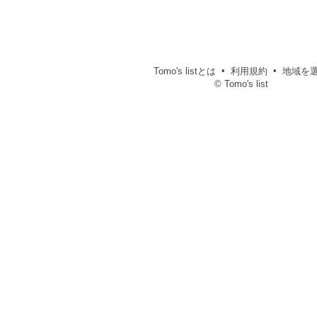
Tomo's listとは
利用規約
地域を
© Tomo's list