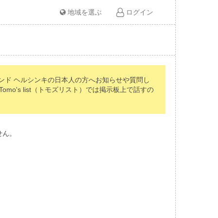
地域を選ぶ
ログイン
ンド ヘルシンキの日本人の方へお知らせや質問し
's list（トモズリスト）では掲示板上で話すの
せん。