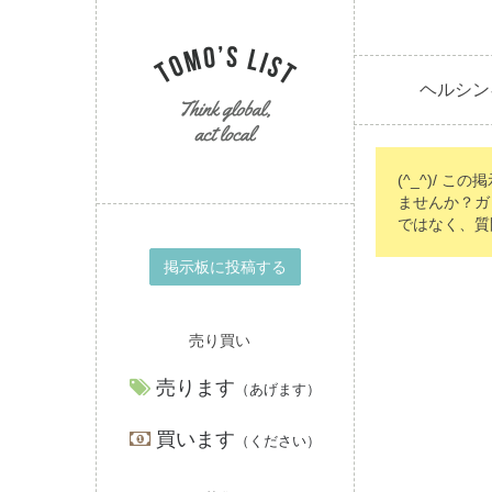
ヘルシン
(^_^)/ こ
ませんか？ガ
ではなく、質
掲示板に投稿する
売り買い
売ります
（あげます）
買います
（ください）