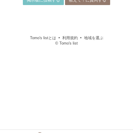
掲示板に投稿する
教えて！に質問する
Tomo's listとは
利用規約
地域を選ぶ
© Tomo's list