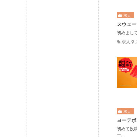
求人
スウェー
初めまして
求人
求人
ヨーテボ
初めて投
ー...