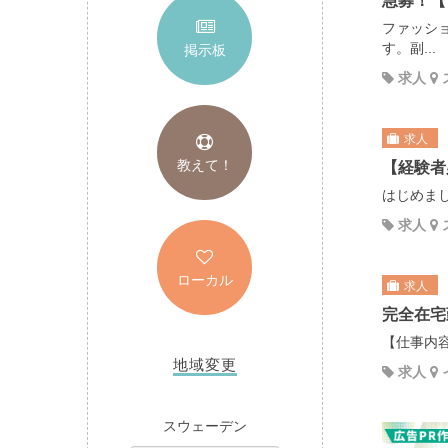
急募！【
ファッシ
す。副...
掲示板
求人
求人
教えて！
【経験者
はじめまし
求人
ローカル
求人
完全在宅
【仕事内容
地域変更
求人
スウェーデン