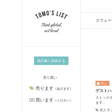
スウェー
掲示板に投稿する
売り買い
求人
売ります
（あげます）
ゲストハ
ストック
買います
（ください）
ます...
求人