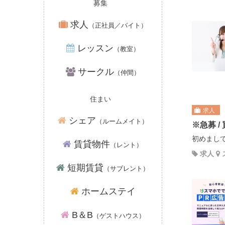
募集
求人
（正社員／バイト）
レッスン
（教室）
サークル
（仲間）
住まい
求人
シェア
（ルームメイト）
※急募 
初めまして
賃貸物件
（レント）
求人
短期賃貸
（サブレント）
ホームステイ
B＆B
（ゲストハウス）