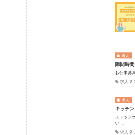
求人
隙間時間
お仕事募集
求人
求人
キッチン
ストック
い!...
求人