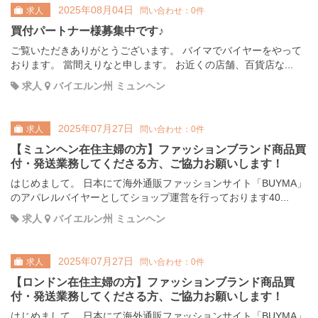
2025年08月04日
求人
問い合わせ：0件
買付パートナー様募集中です♪
ご覧いただきありがとうございます。 バイマでバイヤーをやって
おります。 當間えりなと申します。 お近くの店舗、百貨店な...
求人
バイエルン州 ミュンヘン
2025年07月27日
求人
問い合わせ：0件
【ミュンヘン在住主婦の方】ファッションブランド商品買
付・発送業務してくださる方、ご協力お願いします！
はじめまして。 日本にて海外通販ファッションサイト「BUYMA」
のアパレルバイヤーとしてショップ運営を行っております40...
求人
バイエルン州 ミュンヘン
2025年07月27日
求人
問い合わせ：0件
【ロンドン在住主婦の方】ファッションブランド商品買
付・発送業務してくださる方、ご協力お願いします！
はじめまして。 日本にて海外通販ファッションサイト「BUYMA」