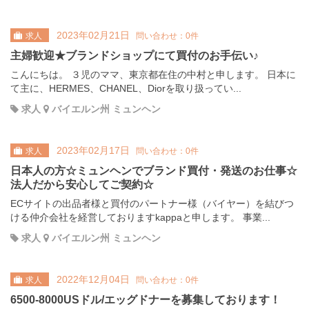
2023年02月21日
求人
問い合わせ：0件
主婦歓迎★ブランドショップにて買付のお手伝い♪
こんにちは。 ３児のママ、東京都在住の中村と申します。 日本に
て主に、HERMES、CHANEL、Diorを取り扱ってい...
求人
バイエルン州 ミュンヘン
2023年02月17日
求人
問い合わせ：0件
日本人の方☆ミュンヘンでブランド買付・発送のお仕事☆
法人だから安心してご契約☆
ECサイトの出品者様と買付のパートナー様（バイヤー）を結びつ
ける仲介会社を経営しておりますkappaと申します。 事業...
求人
バイエルン州 ミュンヘン
2022年12月04日
求人
問い合わせ：0件
6500‐8000USドル/エッグドナーを募集しております！