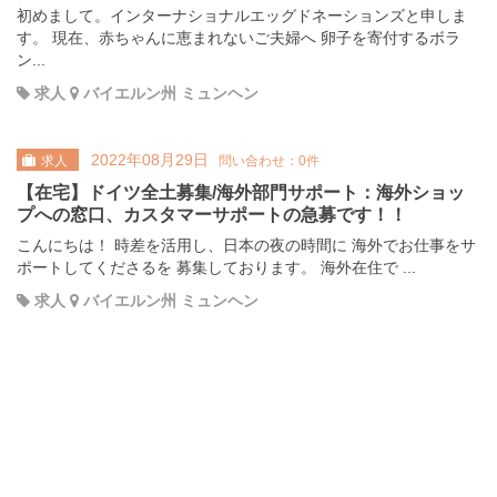
初めまして。インターナショナルエッグドネーションズと申しま
す。 現在、赤ちゃんに恵まれないご夫婦へ 卵子を寄付するボラ
ン...
求人
バイエルン州 ミュンヘン
2022年08月29日
求人
問い合わせ：0件
【在宅】ドイツ全土募集/海外部門サポート：海外ショッ
プへの窓口、カスタマーサポートの急募です！！
こんにちは！ 時差を活用し、日本の夜の時間に 海外でお仕事をサ
ポートしてくださるを 募集しております。 海外在住で ...
求人
バイエルン州 ミュンヘン