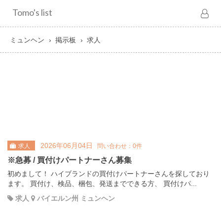
Tomo's list
ミュンヘン
掲示板
求人
2026年06月04日
求人
問い合わせ：0件
※急募 / 買付けパートナーさん募集
初めまして！ ハイブランドの買付けパートナーさんを探しており
ます。 買付け、検品、梱包、発送までできる方、 買付けパ...
求人
バイエルン州 ミュンヘン