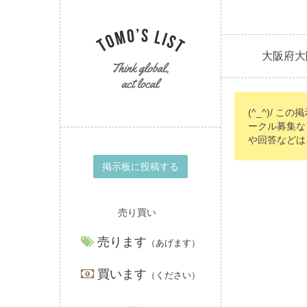
大阪府大
(^_^)/ こ
ークル募集な
や回答などは
掲示板に投稿する
売り買い
売ります
（あげます）
買います
（ください）