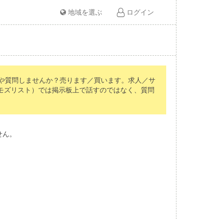
地域を選ぶ
ログイン
や質問しませんか？売ります／買います。求人／サ
（トモズリスト）では掲示板上で話すのではなく、質問
せん。