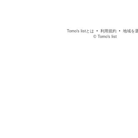
Tomo's listとは
利用規約
地域を
© Tomo's list