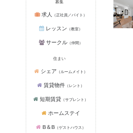
募集
求人
（正社員／バイト）
レッスン
（教室）
サークル
（仲間）
住まい
シェア
（ルームメイト）
賃貸物件
（レント）
短期賃貸
（サブレント）
ホームステイ
B＆B
（ゲストハウス）