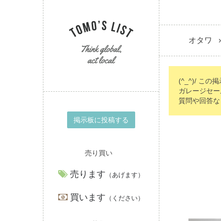
オタワ
(^_^)/ こ
ガレージセー
質問や回答な
掲示板に投稿する
売り買い
売ります
（あげます）
買います
（ください）