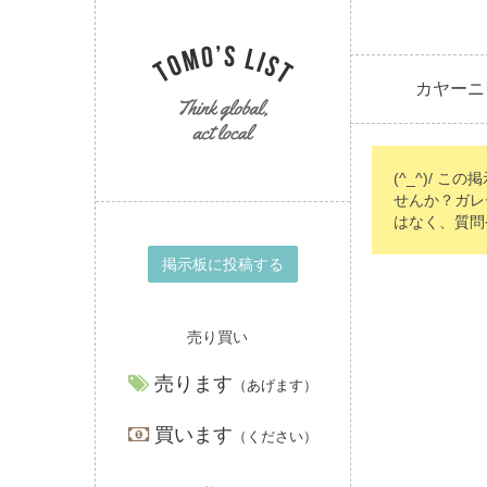
カヤーニ
(^_^)/ こ
せんか？ガレ
はなく、質問
掲示板に投稿する
売り買い
売ります
（あげます）
買います
（ください）