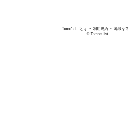
Tomo's listとは
利用規約
地域を
© Tomo's list