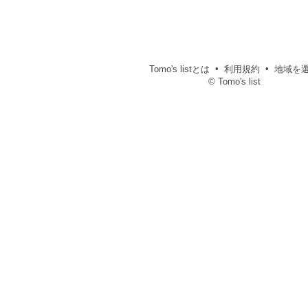
Tomo's listとは
利用規約
地域を
© Tomo's list