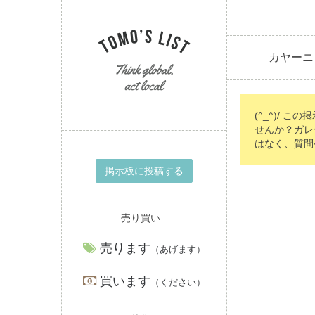
カヤーニ
(^_^)/ こ
せんか？ガレ
はなく、質問
掲示板に投稿する
売り買い
売ります
（あげます）
買います
（ください）